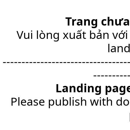
Trang chưa
Vui lòng xuất bản với
lan
---------------------------------
---------
Landing page
Please publish with do