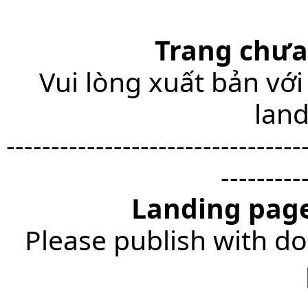
Trang chưa
Vui lòng xuất bản với
lan
---------------------------------
---------
Landing page
Please publish with do